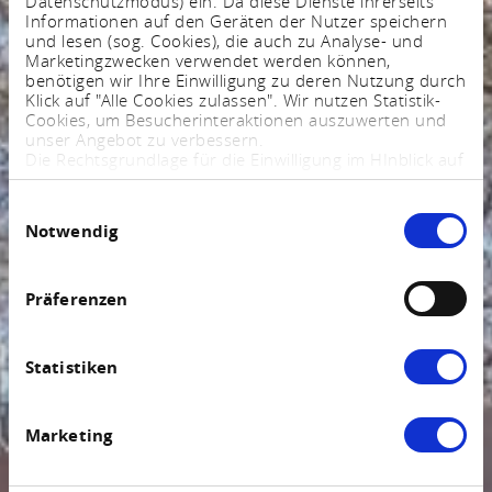
Datenschutzmodus) ein. Da diese Dienste ihrerseits
Informationen auf den Geräten der Nutzer speichern
und lesen (sog. Cookies), die auch zu Analyse- und
Marketingzwecken verwendet werden können,
benötigen wir Ihre Einwilligung zu deren Nutzung durch
Klick auf "Alle Cookies zulassen". Wir nutzen Statistik-
Cookies, um Besucherinteraktionen auszuwerten und
unser Angebot zu verbessern.
Die Rechtsgrundlage für die Einwilligung im HInblick auf
die Speicherung und das Auslesen von Informationen
ist $ 25 Abs. 1 TTDSG sowie im Hinblick auf die
Einwilligungsauswahl
Verarbeitung personenbezogener Daten Art. 6 Abs. 1
Notwendig
lit. a DSGVO.
Sie können Ihre Einstellungen jederzeit mittels eines
Links im Fußbereich der Webseite anpassen und
widerrufen. Weitere Informationen finden Sie in
Präferenzen
unserem
Impressum
und in unserer
Datenschutzerklärung
.
Statistiken
Marketing