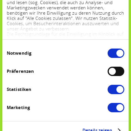
und lesen (sog. Cookies), die auch zu Analyse- und
Marketingzwecken verwendet werden können,
benötigen wir Ihre Einwilligung zu deren Nutzung durch
Klick auf "Alle Cookies zulassen". Wir nutzen Statistik-
Cookies, um Besucherinteraktionen auszuwerten und
unser Angebot zu verbessern.
Die Rechtsgrundlage für die Einwilligung im HInblick auf
die Speicherung und das Auslesen von Informationen
ist $ 25 Abs. 1 TTDSG sowie im Hinblick auf die
Einwilligungsauswahl
Verarbeitung personenbezogener Daten Art. 6 Abs. 1
Notwendig
lit. a DSGVO.
Sie können Ihre Einstellungen jederzeit mittels eines
Links im Fußbereich der Webseite anpassen und
widerrufen. Weitere Informationen finden Sie in
Präferenzen
unserem
Impressum
und in unserer
Datenschutzerklärung
.
Statistiken
Marketing
Details zeigen