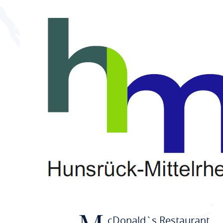
M
U bent hier:
Startpagina
McDonald`
cDonald`s Restaurant