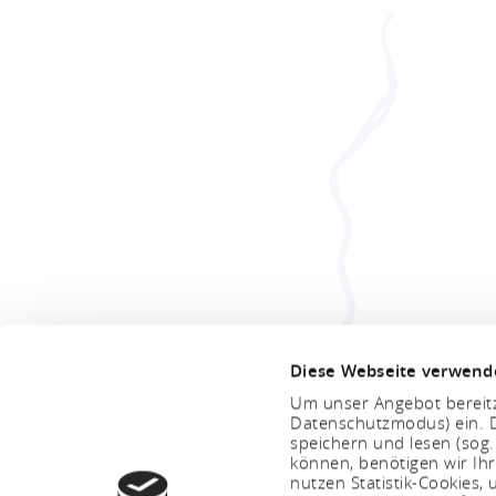
wij zijn hier voor u
Diese Webseite verwend
Tourist Info Hunsrück-Mittelrhei
Um unser Angebot bereitz
Datenschutzmodus) ein. D
speichern und lesen (sog
können, benötigen wir Ihr
nutzen Statistik-Cookies
E-MAIL:
TELEFONISCH CONTACT
FACEBO