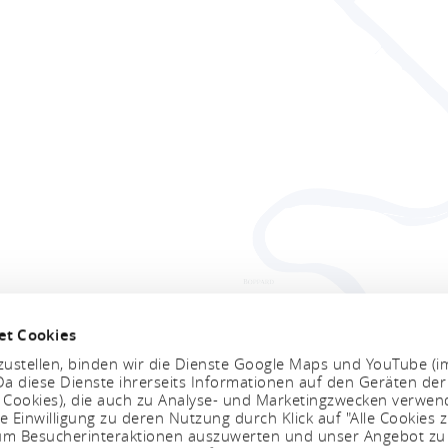
Informatie
et Cookies
n
ustellen, binden wir die Dienste Google Maps und YouTube (i
a diese Dienste ihrerseits Informationen auf den Geräten der
Openingstijden:
. Cookies), die auch zu Analyse- und Marketingzwecken verwe
e Einwilligung zu deren Nutzung durch Klick auf "Alle Cookies z
, um Besucherinteraktionen auszuwerten und unser Angebot zu
OK
INSTAGRAM
YOUTUBE
Maandag tot vrijdag: 9u