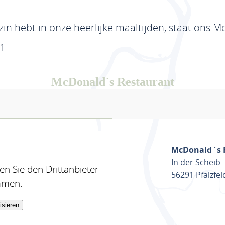
in hebt in onze heerlijke maaltijden, staat ons M
1.
McDonald`s Restaurant
McDonald`s 
In der Scheib
n Sie den Drittanbieter
56291 Pfalzfel
mmen.
isieren
ROUTE PL