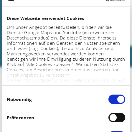
Diese Webseite verwendet Cookies
Um unser Angebot bereitzustellen, binden wir die
Dienste Google Maps und YouTube (im erweiterten
Datenschutzmodus) ein. Da diese Dienste ihrerseits
Informationen auf den Geräten der Nutzer speichern
und lesen (sog. Cookies), die auch zu Analyse- und
Marketingzwecken verwendet werden können,
benötigen wir Ihre Einwilligung zu deren Nutzung durch
Klick auf "Alle Cookies zulassen". Wir nutzen Statistik-
Cookies, um Besucherinteraktionen auszuwerten und
unser Angebot zu verbessern.
Die Rechtsgrundlage für die Einwilligung im HInblick auf
die Speicherung und das Auslesen von Informationen
ist $ 25 Abs. 1 TTDSG sowie im Hinblick auf die
Einwilligungsauswahl
Verarbeitung personenbezogener Daten Art. 6 Abs. 1
Notwendig
lit. a DSGVO.
Sie können Ihre Einstellungen jederzeit mittels eines
Links im Fußbereich der Webseite anpassen und
widerrufen. Weitere Informationen finden Sie in
Präferenzen
unserem
Impressum
und in unserer
Datenschutzerklärung
.