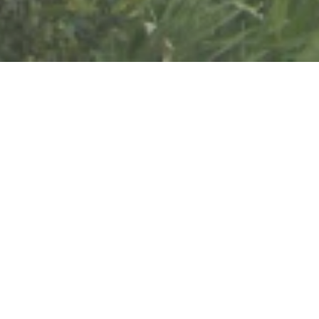
Jetzt geschlossen - öffnet um 10:00
Uhr
Intarsienmuseum
Tannenweg 15, 56283 Mermuth