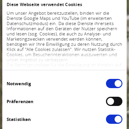
Diese Webseite verwendet Cookies
Um unser Angebot bereitzustellen, binden wir die
Dienste Google Maps und YouTube (im erweiterten
Datenschutzmodus) ein. Da diese Dienste ihrerseits
Informationen auf den Geräten der Nutzer speichern
und lesen (sog. Cookies), die auch zu Analyse- und
Marketingzwecken verwendet werden können,
benötigen wir Ihre Einwilligung zu deren Nutzung durch
Klick auf "Alle Cookies zulassen". Wir nutzen Statistik-
Cookies, um Besucherinteraktionen auszuwerten und
unser Angebot zu verbessern.
Die Rechtsgrundlage für die Einwilligung im HInblick auf
die Speicherung und das Auslesen von Informationen
ist $ 25 Abs. 1 TTDSG sowie im Hinblick auf die
Einwilligungsauswahl
Verarbeitung personenbezogener Daten Art. 6 Abs. 1
Notwendig
lit. a DSGVO.
Sie können Ihre Einstellungen jederzeit mittels eines
Links im Fußbereich der Webseite anpassen und
widerrufen. Weitere Informationen finden Sie in
Präferenzen
unserem
Impressum
und in unserer
Datenschutzerklärung
.
Statistiken