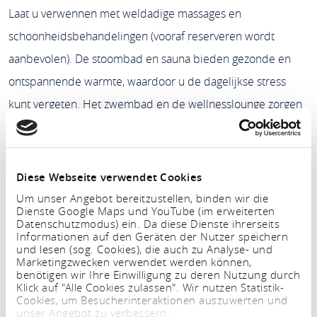
Laat u verwennen met weldadige massages en
schoonheidsbehandelingen (vooraf reserveren wordt
aanbevolen). De stoombad en sauna bieden gezonde en
ontspannende warmte, waardoor u de dagelijkse stress
kunt vergeten. Het zwembad en de wellnesslounge zorgen
voor verkwikkende krachten van licht, water en lucht. Na
het saunabezoek kunt u ontspannen in de kasteeltuin met
uitzicht over het UNESCO-werelderfgoed van de Loreley.
Diese Webseite verwendet Cookies
Voor sportieve gasten is onze fitnessruimte, de
Um unser Angebot bereitzustellen, binden wir die
Dienste Google Maps und YouTube (im erweiterten
"Folterkammer", beschikbaar, evenals interessante
Datenschutzmodus) ein. Da diese Dienste ihrerseits
Informationen auf den Geräten der Nutzer speichern
wandelpaden in de omgeving.
und lesen (sog. Cookies), die auch zu Analyse- und
Marketingzwecken verwendet werden können,
benötigen wir Ihre Einwilligung zu deren Nutzung durch
Klick auf "Alle Cookies zulassen". Wir nutzen Statistik-
Periode
Cookies, um Besucherinteraktionen auszuwerten und
unser Angebot zu verbessern.