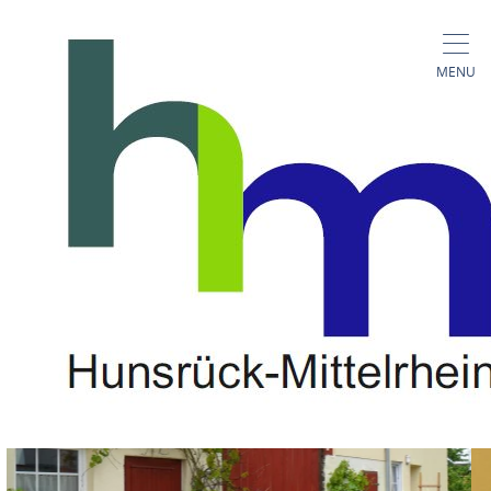
MENU
Fewo Zur alten Schreinerei
Schulstr. 15, 56283 Gondershausen
TELEFONISCH CONTACT
KAART