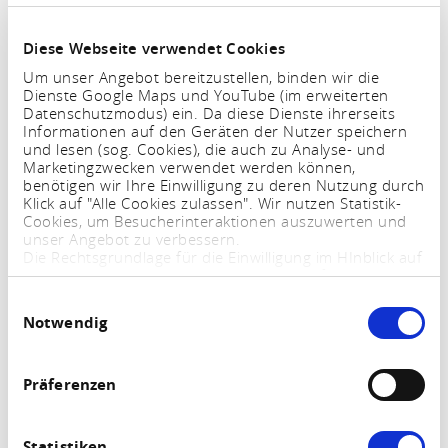
kader van het dorpsvernieuwingsconcept. Moderne
faciliteiten zoals een inloopdouche en vloerverwarming
Diese Webseite verwendet Cookies
zorgen voor een hoog niveau van comfort. U kunt
Um unser Angebot bereitzustellen, binden wir die
uitstekende bakkerswaren kopen bij de plaatselijke
Dienste Google Maps und YouTube (im erweiterten
Datenschutzmodus) ein. Da diese Dienste ihrerseits
bakker, die op slechts een paar minuten lopen ligt.
Informationen auf den Geräten der Nutzer speichern
Kortingen voor kinderen zijn beschikbaar, gelieve ons te
und lesen (sog. Cookies), die auch zu Analyse- und
Marketingzwecken verwendet werden können,
contacteren.
benötigen wir Ihre Einwilligung zu deren Nutzung durch
Klick auf "Alle Cookies zulassen". Wir nutzen Statistik-
Cookies, um Besucherinteraktionen auszuwerten und
unser Angebot zu verbessern.
Die Rechtsgrundlage für die Einwilligung im HInblick auf
die Speicherung und das Auslesen von Informationen
ist $ 25 Abs. 1 TTDSG sowie im Hinblick auf die
Einwilligungsauswahl
Verarbeitung personenbezogener Daten Art. 6 Abs. 1
Notwendig
lit. a DSGVO.
Sie können Ihre Einstellungen jederzeit mittels eines
Links im Fußbereich der Webseite anpassen und
widerrufen. Weitere Informationen finden Sie in
Präferenzen
unserem
Impressum
und in unserer
Datenschutzerklärung
.
Statistiken