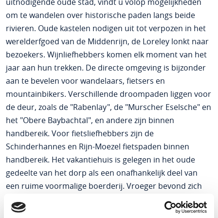
uitnodigende oude stad, vindt u volop mogelijkheden
om te wandelen over historische paden langs beide
rivieren. Oude kastelen nodigen uit tot verpozen in het
werelderfgoed van de Middenrijn, de Loreley lonkt naar
bezoekers. Wijnliefhebbers komen elk moment van het
jaar aan hun trekken. De directe omgeving is bijzonder
aan te bevelen voor wandelaars, fietsers en
mountainbikers. Verschillende droompaden liggen voor
de deur, zoals de "Rabenlay", de "Murscher Eselsche" en
het "Obere Baybachtal", en andere zijn binnen
handbereik. Voor fietsliefhebbers zijn de
Schinderhannes en Rijn-Moezel fietspaden binnen
handbereik. Het vakantiehuis is gelegen in het oude
gedeelte van het dorp als een onafhankelijk deel van
een ruime voormalige boerderij. Vroeger bevond zich
hier een oude timmermanswerkplaats. De laatste jaren
is het pand grondig gerenoveerd en uitgebreid in het