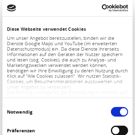
zijn fiets mee wil nemen, kan deze veilig in onze
fietsenstalling worden geplaatst.
De loopafstand naar de stad bedraagt 5 minuten. In ons
Diese Webseite verwendet Cookies
bedrijventerrein bevinden zich een LIDL, REWE en een
Um unser Angebot bereitzustellen, binden wir die
Dienste Google Maps und YouTube (im erweiterten
Rossmann drogisterij, die gemakkelijk met de auto te
Datenschutzmodus) ein. Da diese Dienste ihrerseits
bereiken zijn.
Informationen auf den Geräten der Nutzer speichern
und lesen (sog. Cookies), die auch zu Analyse- und
Marketingzwecken verwendet werden können,
Kinderen tot en met 4 jaar zijn gratis.
benötigen wir Ihre Einwilligung zu deren Nutzung durch
Klick auf "Alle Cookies zulassen". Wir nutzen Statistik-
Cookies, um Besucherinteraktionen auszuwerten und
unser Angebot zu verbessern.
Die Rechtsgrundlage für die Einwilligung im HInblick auf
die Speicherung und das Auslesen von Informationen
ist $ 25 Abs. 1 TTDSG sowie im Hinblick auf die
Einwilligungsauswahl
Verarbeitung personenbezogener Daten Art. 6 Abs. 1
Notwendig
lit. a DSGVO.
Sie können Ihre Einstellungen jederzeit mittels eines
Links im Fußbereich der Webseite anpassen und
widerrufen. Weitere Informationen finden Sie in
Präferenzen