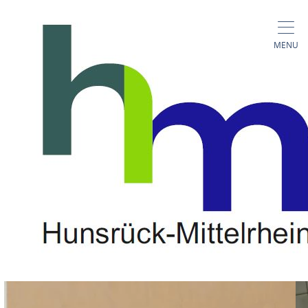
MENU
Ferienwohnung Link
Chablisstraße100, 55430 Oberwesel
TELEFONISCH CONTACT
KAART