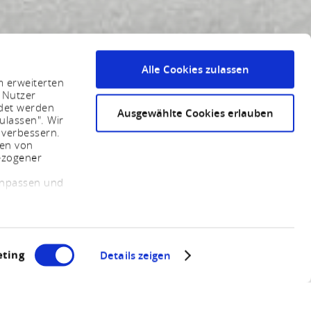
Alle Cookies zulassen
m erweiterten
 Nutzer
ndet werden
Ausgewählte Cookies erlauben
ulassen". Wir
 verbessern.
sen von
ezogener
 anpassen und
ting
Details zeigen