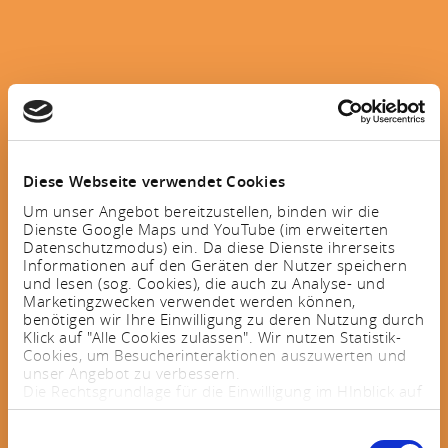
Diese Webseite verwendet Cookies
Um unser Angebot bereitzustellen, binden wir die
Dienste Google Maps und YouTube (im erweiterten
Datenschutzmodus) ein. Da diese Dienste ihrerseits
Informationen auf den Geräten der Nutzer speichern
und lesen (sog. Cookies), die auch zu Analyse- und
Marketingzwecken verwendet werden können,
benötigen wir Ihre Einwilligung zu deren Nutzung durch
Klick auf "Alle Cookies zulassen". Wir nutzen Statistik-
Cookies, um Besucherinteraktionen auszuwerten und
unser Angebot zu verbessern.
Die Rechtsgrundlage für die Einwilligung im HInblick auf
die Speicherung und das Auslesen von Informationen
ist $ 25 Abs. 1 TTDSG sowie im Hinblick auf die
Einwilligungsauswahl
Verarbeitung personenbezogener Daten Art. 6 Abs. 1