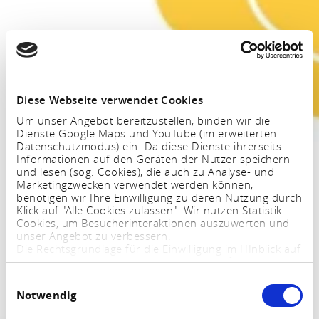
Diese Webseite verwendet Cookies
Um unser Angebot bereitzustellen, binden wir die
Dienste Google Maps und YouTube (im erweiterten
Datenschutzmodus) ein. Da diese Dienste ihrerseits
Informationen auf den Geräten der Nutzer speichern
und lesen (sog. Cookies), die auch zu Analyse- und
Marketingzwecken verwendet werden können,
benötigen wir Ihre Einwilligung zu deren Nutzung durch
Klick auf "Alle Cookies zulassen". Wir nutzen Statistik-
Cookies, um Besucherinteraktionen auszuwerten und
unser Angebot zu verbessern.
Die Rechtsgrundlage für die Einwilligung im HInblick auf
die Speicherung und das Auslesen von Informationen
ist $ 25 Abs. 1 TTDSG sowie im Hinblick auf die
Einwilligungsauswahl
Verarbeitung personenbezogener Daten Art. 6 Abs. 1
Notwendig
lit. a DSGVO.
Sie können Ihre Einstellungen jederzeit mittels eines